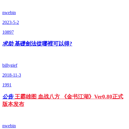
nwebin
2023-5-2
10897
求助
基礎劍法從哪裡可以得?
billygief
2018-11-3
1991
公告
王霸雄图 血战八方 《金书江湖》Ver0.80正式
版本发布
nwebin