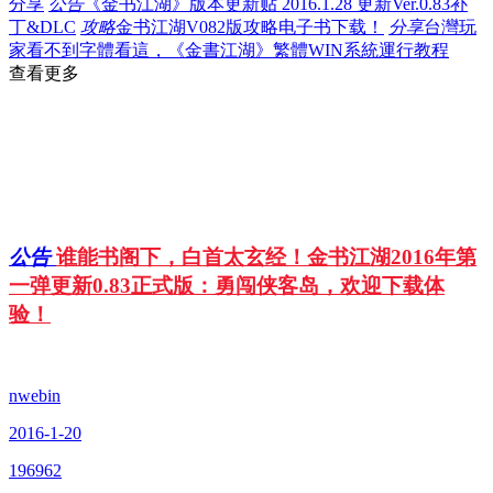
分享
公告
《金书江湖》版本更新贴 2016.1.28 更新Ver.0.83补
丁&DLC
攻略
金书江湖V082版攻略电子书下载！
分享
台灣玩
家看不到字體看這，《金書江湖》繁體WIN系統運行教程
查看更多
公告
谁能书阁下，白首太玄经！金书江湖2016年第
一弹更新0.83正式版：勇闯侠客岛，欢迎下载体
验！
nwebin
2016-1-20
196962