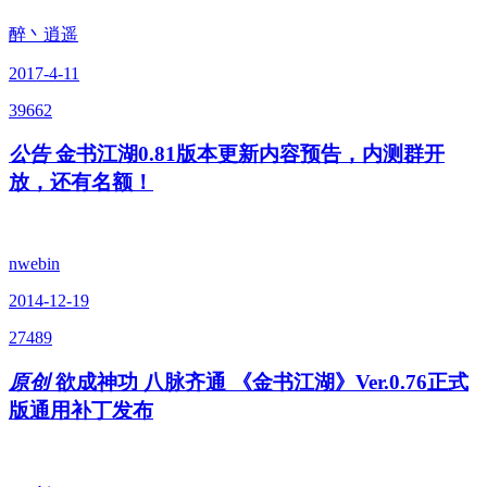
醉丶逍遥
2017-4-11
39662
公告
金书江湖0.81版本更新内容预告，内测群开
放，还有名额！
nwebin
2014-12-19
27489
原创
欲成神功 八脉齐通 《金书江湖》Ver.0.76正式
版通用补丁发布