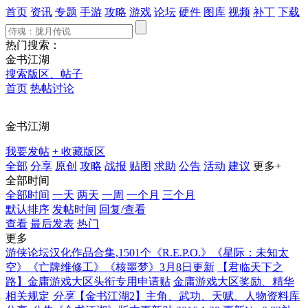
首页
资讯
专题
手游
攻略
游戏
论坛
硬件
图库
视频
补丁
下载
热门搜索：
金书江湖
搜索版区、帖子
首页
热帖讨论
金书江湖
我要发帖
+ 收藏版区
全部
分享
原创
攻略
战报
贴图
求助
公告
活动
建议
更多+
全部时间
全部时间
一天
两天
一周
一个月
三个月
默认排序
发帖时间
回复/查看
查看
最后发表
热门
更多
游侠论坛汉化作品合集,1501个《R.E.P.O.》《星际：未知太
空》《亡牌维修工》《核噩梦》3月8日更新
【君临天下之
路】金庸游戏大区头衔专用申请贴
金庸游戏大区奖励、精华
相关规定
分享
【金书江湖2】主角、武功、天赋、人物资料库