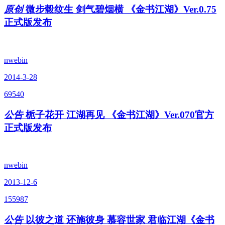
原创
微步毂纹生 剑气碧烟横 《金书江湖》Ver.0.75
正式版发布
nwebin
2014-3-28
69540
公告
栀子花开 江湖再见 《金书江湖》Ver.070官方
正式版发布
nwebin
2013-12-6
155987
公告
以彼之道 还施彼身 慕容世家 君临江湖《金书