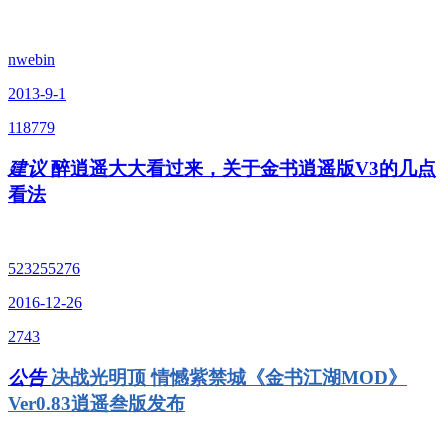
nwebin
2013-9-1
118779
建议
醉逍遥大大看过来，关于金书逍遥版V3的几点
看法
523255276
2016-12-26
2743
公告
决战光明顶 情憾紫禁城《金书江湖MOD》
Ver0.83逍遥叁版发布