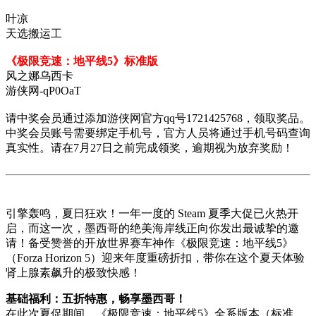
叶凉
天选搬运工
《极限竞速：地平线5》标准版
风之娜乌西卡
游侠网-qP0OaT
请中奖会员通过添加游侠网官方qq号1721425768，领取奖品。
中奖会员账号需要绑定手机号，官方人员将通过手机号码查询
真实性。请在7月27日之前完成领奖，逾期视为放弃奖励！
引擎轰鸣，夏日狂欢！一年一度的 Steam 夏季大促已火热开
启，而这一次，墨西哥的绝美海岸线正向你发出最诚挚的邀
请！备受赞誉的开放世界赛车神作《极限竞速：地平线5》
（Forza Horizon 5）迎来年度重磅折扣，带你在这个夏天体验
肾上腺素飙升的极致快感！
基础福利：五折特惠，畅享墨西哥！
在此次夏促期间，《极限竞速：地平线5》全系版本（标准