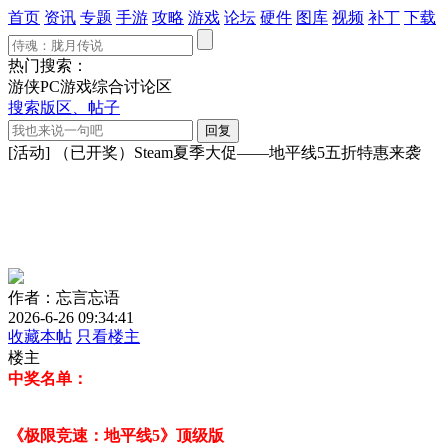
首页
资讯
专题
手游
攻略
游戏
论坛
硬件
图库
视频
补丁
下载
热门搜索：
游侠PC游戏综合讨论区
搜索版区、帖子
[活动] （已开奖）Steam夏季大促——地平线5五折特惠来袭
作者：忘言忘语
2026-6-26 09:34:41
收藏本帖
只看楼主
楼主
中奖名单：
《极限竞速：地平线5》顶级版