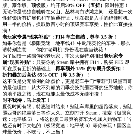
版、豪华版、顶级版）均开启
50% OFF（五折）
限时特惠！
无论你是想独自驰骋在火山、丛林与白沙滩之间，还是想一次
性解锁所有扩展包和车辆通行证，现在都是入手的绝佳时机。
用一半的价格，换取数百小时的顶级赛车享受，性价比直接拉
满！
老玩家专属“现实补贴”：FH4 车主集结，尊享 3.5 折！
如果你曾是《极限竞速：地平线4》中叱咤英伦的车手，那么
请特别注意——你的“老司机”身份现在能当钱花！
为了回馈一路陪伴的老玩家，本次大促特别推出
老玩家专
属“现实补贴”
：只要你的 Steam 库中拥有 FH4，购买 FH5 即
可在原有五折的基础上，
再享额外 15% 的专属升级折扣！
折扣叠加后高达 65% OFF（即 3.5 折）！
这不仅是史无前例的冰点价，更是老车手们“带薪”升级墨西哥
的最佳理由！从大不列颠的四季变换到墨西哥的狂野地貌，你
的地平线之旅，现在就能以最低成本无缝衔接！
时不我待，马上发车！
夏促时间有限，特惠随时结束！别让车库里的超跑落灰，别让
墨西哥的绝美落日等你太久。立刻打开 Steam，搜索《极限竞
速：地平线 5》，将这份夏日最爽的赛车大礼加入购物车！当
然还有时下大热的《极限竞速：地平线 6》等你来玩！国区全
球最低价，不吃亏，不上当！