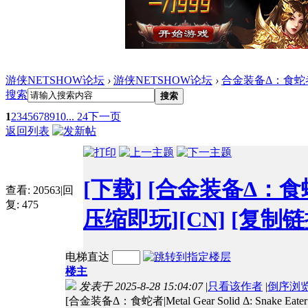
游侠NETSHOW论坛
›
游侠NETSHOW论坛
›
合金装备Δ：食蛇
搜索
搜索
1
2
3
4
5
6
7
8
9
10
... 24
下一页
返回列表
[下载]
[合金装备Δ：食蛇者|
查看:
20563
|
回
复:
475
压缩即玩][CN]
[复制链
电梯直达
楼主
发表于 2025-8-28 15:04:07
|
只看该作者
|
倒序浏
[合金装备Δ：食蛇者|Metal Gear Solid Δ: Snak