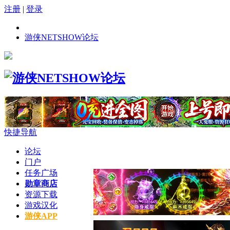
注册
|
登录
游侠NETSHOW论坛
快捷导航
论坛
门户
任务广场
勋章商店
资源下载
游戏汉化
游侠APP