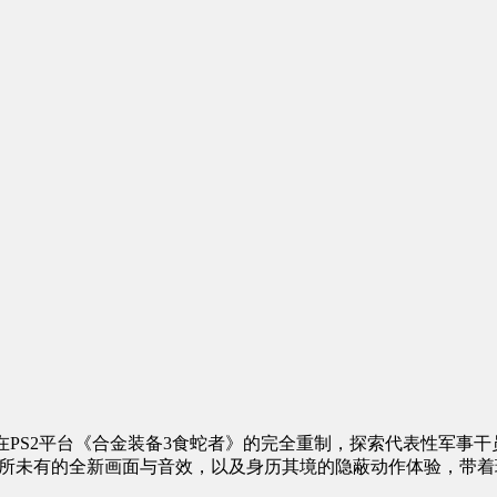
S2平台《合金装备3食蛇者》的完全重制，探索代表性军事干员Sn
E EATER以前所未有的全新画面与音效，以及身历其境的隐蔽动作体验，