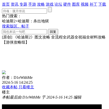
首页
资讯
专题
手游
攻略
游戏
论坛
硬件
图库
视频
补丁
下载
热门搜索：
哈迪斯2+哈迪斯：杀出地狱
搜索版区、帖子
[原创] 《哈迪斯2》图文攻略 全流程全武器全祝福全材料攻略
【游侠攻略组】
作者：D1eWithMe
2024-5-16 14:24:25
收藏本帖
只看楼主
楼主
本帖最后由 D1eWithMe 于 2024-5-16 14:25 编辑