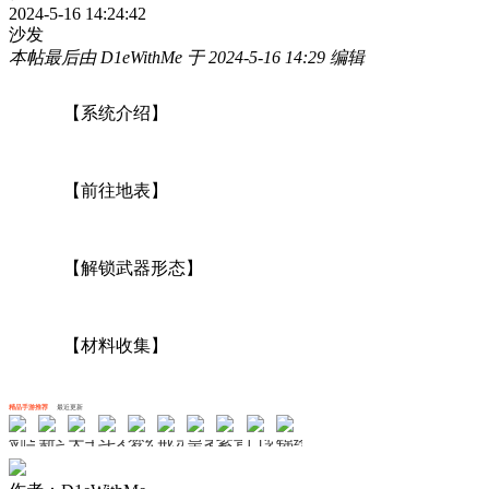
2024-5-16 14:24:42
沙发
本帖最后由 D1eWithMe 于 2024-5-16 14:29 编辑
【系统介绍】
【前往地表】
【解锁武器形态】
【材料收集】
精品手游推荐
最近更新
剑与轮回
新斗罗大陆
天书奇谈
斗罗大陆斗神再临
梦幻无间
戒灵传说
皇者
紫青双剑
口袋山海经
锦绣江湖