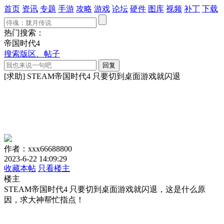
首页
资讯
专题
手游
攻略
游戏
论坛
硬件
图库
视频
补丁
下载
热门搜索：
帝国时代4
搜索版区、帖子
[求助] STEAM帝国时代4 只要切到桌面游戏就闪退
作者：xxx66688800
2023-6-22 14:09:29
收藏本帖
只看楼主
楼主
STEAM帝国时代4 只要切到桌面游戏就闪退，这是什么原
因，求大神帮忙指点！