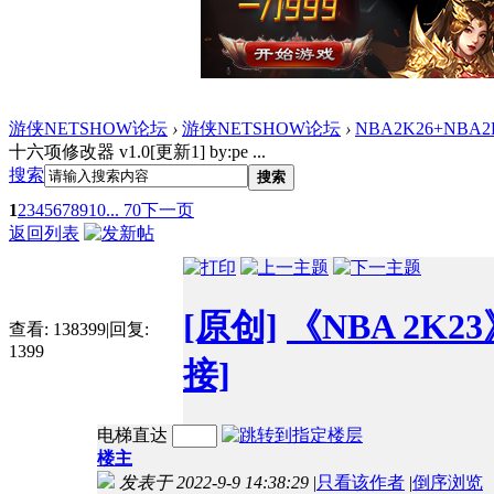
游侠NETSHOW论坛
›
游侠NETSHOW论坛
›
NBA2K26+NBA2
十六项修改器 v1.0[更新1] by:pe ...
搜索
搜索
1
2
3
4
5
6
7
8
9
10
... 70
下一页
返回列表
[原创]
《NBA 2K23
查看:
138399
|
回复:
1399
接]
电梯直达
楼主
发表于 2022-9-9 14:38:29
|
只看该作者
|
倒序浏览