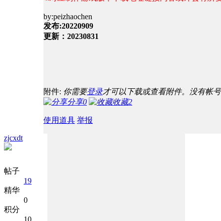
by:peizhaochen
发布:20220909
更新：20230831
附件:
你需要
登录
才可以下载或查看附件。没有帐号
分享
0
收藏
2
使用道具
举报
zjcxdt
帖子
19
精华
0
积分
10