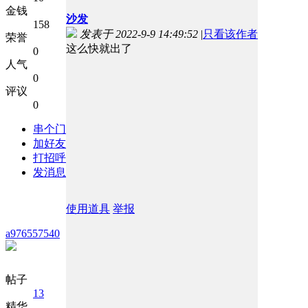
金钱
沙发
158
发表于 2022-9-9 14:49:52
|
只看该作者
荣誉
这么快就出了
0
人气
0
评议
0
串个门
加好友
打招呼
发消息
使用道具
举报
a976557540
帖子
13
精华