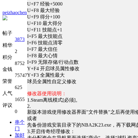
U+F7 经验+5000
U+F8 最大经验
peizhaochen
U+F9 得分+100
U+F10 最大得分
U+F11 技能点+1
帖子
I+F5 最大技能点
3873
I+F6 技能点清零
精华
I+F7 最大信任
2
I+F8 最大心情
积分
I+F9 无限存储/行动点数
8752
Y+F4 开启球员属性修改
金钱
Y+F3 全属性最大
75747
荣誉
球员全属性自定义修改
625
人气
修改器使用说明：
1655
1.Steam离线模式[必须]。
评议
2.
0
新版本游戏使用修改器界面"文件替换"之后再使用
或者
串个
先备份游戏安装目录下的NBA2K23.exe，再下载网
门
3.开启传奇经理修改：
加好
未分配资金在导航界面选择"商业"，选择"球队资产