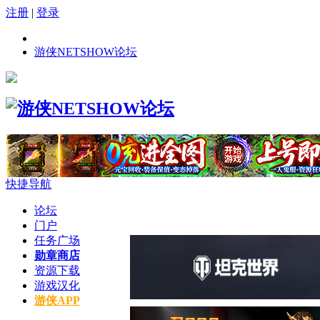
注册
|
登录
游侠NETSHOW论坛
快捷导航
论坛
门户
任务广场
勋章商店
资源下载
游戏汉化
游侠APP