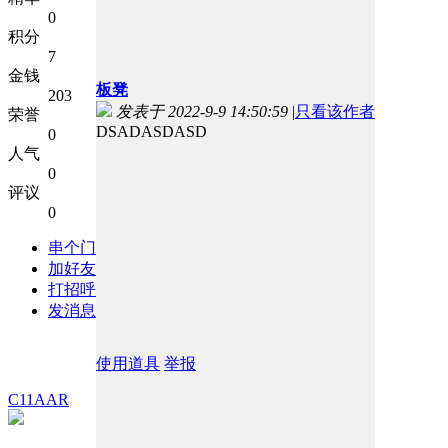
0
积分
7
金钱
板凳
203
发表于 2022-9-9 14:50:59
|
只看该作者
荣誉
DSADASDASD
0
人气
0
评议
0
串个门
加好友
打招呼
发消息
使用道具
举报
C11AAR