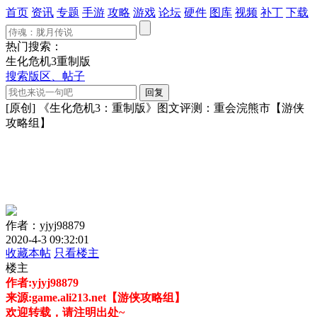
首页
资讯
专题
手游
攻略
游戏
论坛
硬件
图库
视频
补丁
下载
热门搜索：
生化危机3重制版
搜索版区、帖子
[原创] 《生化危机3：重制版》图文评测：重会浣熊市【游侠
攻略组】
作者：yjyj98879
2020-4-3 09:32:01
收藏本帖
只看楼主
楼主
作者:yjyj98879
来源:game.ali213.net【游侠攻略组】
欢迎转载，请注明出处~