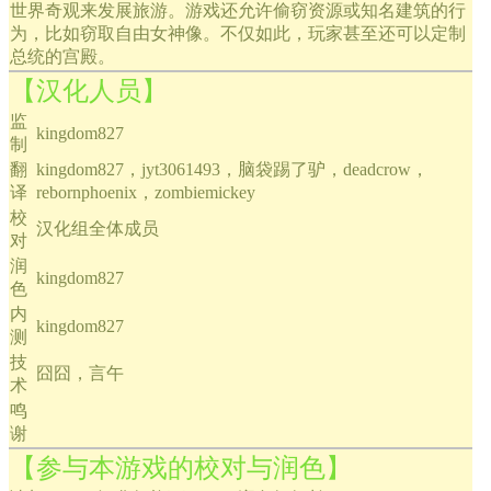
世界奇观来发展旅游。游戏还允许偷窃资源或知名建筑的行
为，比如窃取自由女神像。不仅如此，玩家甚至还可以定制
总统的宫殿。
【汉化人员】
监
kingdom827
制
翻
kingdom827，jyt3061493，脑袋踢了驴，deadcrow，
译
rebornphoenix，zombiemickey
校
汉化组全体成员
对
润
kingdom827
色
内
kingdom827
测
技
囧囧，言午
术
鸣
谢
【参与本游戏的校对与润色】