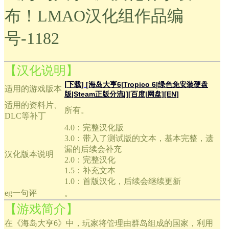
布！LMAO汉化组作品编
号-1182
【汉化说明】
[
下载]
[海岛大亨6|Tropico 6|绿色免安装硬盘
适用的游戏版本
版|Steam正版分流|][百度|网盘][EN]
适用的资料片、
所有。
DLC等补丁
4.0：完整汉化版
3.0：带入了测试版的文本，基本完整，遗
漏的后续会补充
汉化版本说明
2.0：完整汉化
1.5：补充文本
1.0：首版汉化，后续会继续更新
eg一句评
。
【游戏简介】
在《海岛大亨6》中，玩家将管理由群岛组成的国家，利用