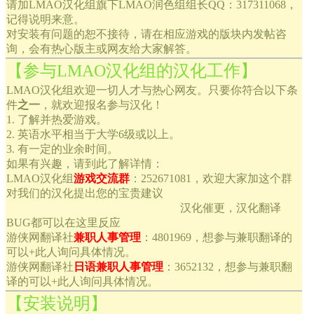
请加LMAO汉化组旗下LMAO润色组组长QQ：317311068，
记得说明来意。
对安装有问题的恕不接待，请在相应游戏的版块内发帖咨
询，会有热心版主或网友给大家解答。
【参与LMAO汉化组的汉化工作】
LMAO汉化组欢迎一切人才与热心网友。只要你符合以下条
件
之一
，就欢迎报名参与汉化！
1. 了解并热爱游戏。
2. 英语水平相当于大学6级或以上。
3. 有一定的业余时间。
如果有兴趣，请到此了解详情：
LMAO汉化组
游戏交流群
：252671081，欢迎大家加这个群
对我们的汉化提出您的宝贵建议
汉化催更，汉化翻译
BUG都可以在这里反应
游侠网翻译社
兼职人事管理
：4801969，想参与兼职翻译的
可以+此人询问具体情况。
游侠网翻译社
日语兼职人事管理
：3652132，想参与兼职翻
译的可以+此人询问具体情况。
【安装说明】