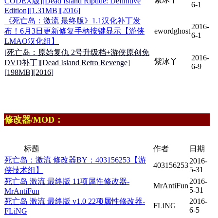
CODEX版][Dead Island Riptide: Definitive
6-1
Edition][1.31MB][2016]
《死亡岛：激流 最终版》1.1汉化补丁发
2016-
布！6月3日更新修复手柄按键显示【游侠
ewordghost
6-1
LMAO汉化组】
[死亡岛：原始复仇 2号升级档+游侠原创免
2016-
紫冰丫
DVD补丁][Dead Island Retro Revenge]
6-9
[198MB][2016]
修改器/MOD：
标题
作者
日期
死亡岛：激流 修改器BY：403156253【游
2016-
403156253
5-31
侠技术组】
死亡岛 激流 最终版 11项属性修改器-
2016-
MrAntiFun
5-31
MrAntiFun
死亡岛 激流 最终版 v1.0 22项属性修改器-
2016-
FLiNG
6-5
FLiNG