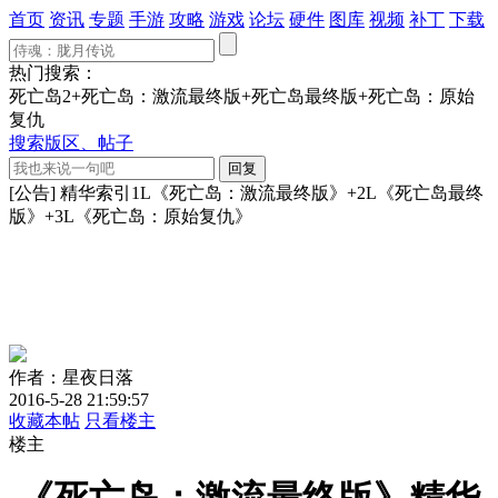
首页
资讯
专题
手游
攻略
游戏
论坛
硬件
图库
视频
补丁
下载
热门搜索：
死亡岛2+死亡岛：激流最终版+死亡岛最终版+死亡岛：原始
复仇
搜索版区、帖子
[公告] 精华索引1L《死亡岛：激流最终版》+2L《死亡岛最终
版》+3L《死亡岛：原始复仇》
作者：星夜日落
2016-5-28 21:59:57
收藏本帖
只看楼主
楼主