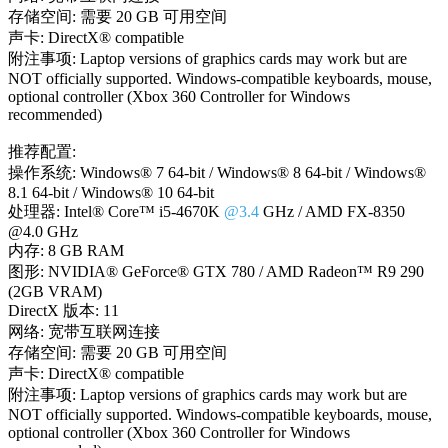
存储空间: 需要 20 GB 可用空间
声卡: DirectX® compatible
附注事项: Laptop versions of graphics cards may work but are
NOT officially supported. Windows-compatible keyboards, mouse,
optional controller (Xbox 360 Controller for Windows
recommended)
推荐配置:
操作系统: Windows® 7 64-bit / Windows® 8 64-bit / Windows®
8.1 64-bit / Windows® 10 64-bit
处理器: Intel® Core™ i5-4670K
@3.4
GHz / AMD FX-8350
@4.0 GHz
内存: 8 GB RAM
图形: NVIDIA® GeForce® GTX 780 / AMD Radeon™ R9 290
(2GB VRAM)
DirectX 版本: 11
网络: 宽带互联网连接
存储空间: 需要 20 GB 可用空间
声卡: DirectX® compatible
附注事项: Laptop versions of graphics cards may work but are
NOT officially supported. Windows-compatible keyboards, mouse,
optional controller (Xbox 360 Controller for Windows