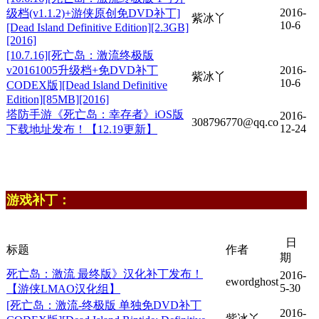
2016-
级档(v1.1.2)+游侠原创免DVD补丁]
紫冰丫
10-6
[Dead Island Definitive Edition][2.3GB]
[2016]
[10.7.16][死亡岛：激流终极版
v20161005升级档+免DVD补丁
2016-
紫冰丫
10-6
CODEX版][Dead Island Definitive
Edition][85MB][2016]
塔防手游《死亡岛：幸存者》iOS版
2016-
308796770@qq.co
12-24
下载地址发布！【12.19更新】
游戏补丁：
日
标题
作者
期
死亡岛：激流 最终版》汉化补丁发布！
2016-
ewordghost
5-30
【游侠LMAO汉化组】
[死亡岛：激流-终极版 单独免DVD补丁
2016-
紫冰丫