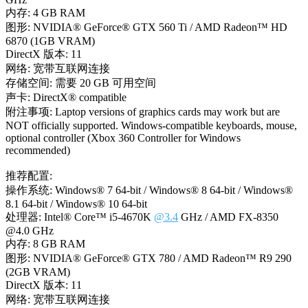
内存: 4 GB RAM
图形: NVIDIA® GeForce® GTX 560 Ti / AMD Radeon™ HD
6870 (1GB VRAM)
DirectX 版本: 11
网络: 宽带互联网连接
存储空间: 需要 20 GB 可用空间
声卡: DirectX® compatible
附注事项: Laptop versions of graphics cards may work but are
NOT officially supported. Windows-compatible keyboards, mouse,
optional controller (Xbox 360 Controller for Windows
recommended)
推荐配置:
操作系统: Windows® 7 64-bit / Windows® 8 64-bit / Windows®
8.1 64-bit / Windows® 10 64-bit
处理器: Intel® Core™ i5-4670K
@3.4
GHz / AMD FX-8350
@4.0 GHz
内存: 8 GB RAM
图形: NVIDIA® GeForce® GTX 780 / AMD Radeon™ R9 290
(2GB VRAM)
DirectX 版本: 11
网络: 宽带互联网连接