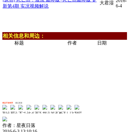
2016-
大君湿
6-4
新第4期 实况视频解说
相关信息和周边：
标题
作者
日期
精品手游推荐
最近更新
剑与轮回
新斗罗大陆
天书奇谈
斗罗大陆斗神再临
梦幻无间
戒灵传说
皇者
紫青双剑
口袋山海经
锦绣江湖
作者：星夜日落
2016-6-3 13:10:16