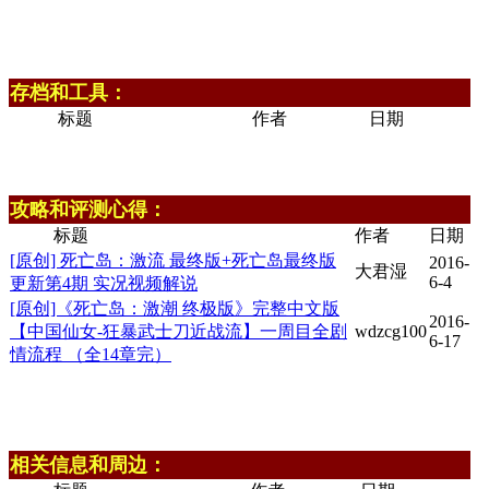
存档和工具：
标题
作者
日期
攻略和评测心得：
标题
作者
日期
[原创] 死亡岛：激流 最终版+死亡岛最终版
2016-
大君湿
6-4
更新第4期 实况视频解说
[原创]《死亡岛：激潮 终极版》完整中文版
2016-
【中国仙女-狂暴武士刀近战流】一周目全剧
wdzcg100
6-17
情流程 （全14章完）
相关信息和周边：