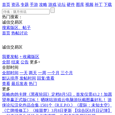
首页
资讯
专题
手游
攻略
游戏
论坛
硬件
图库
视频
补丁
下载
热门搜索：
诚信交易区
搜索版区、帖子
首页
热帖讨论
诚信交易区
我要发帖
+ 收藏版区
全部
结束
公告
更多+
全部时间
全部时间
一天
两天
一周
一个月
三个月
默认排序
发帖时间
回复/查看
查看
最后发表
热门
更多
策略肉鸽卡牌《黑夜轮回》定档8月5日，首发仅需43.2！加愿
望单赢正式版CDK！
晒咪咕游戏云电脑游玩截图赢好礼！
游
侠论坛汉化作品合集,1501个《R.E.P.O.》《星际：未知太空》
《亡牌维修工》《核噩梦》3月8日更新
【综合区8月日记簿】