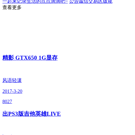
一起来记录生活的点点滴滴吧~
公告
诚信交易区版规
查看更多
精影 GTX650 1G显存
风语轻潇
2017-3-20
8027
出PS3版吉他英雄LIVE