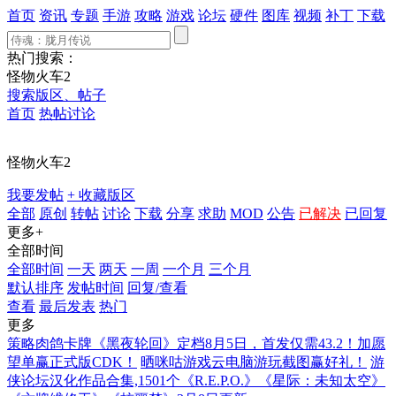
首页
资讯
专题
手游
攻略
游戏
论坛
硬件
图库
视频
补丁
下载
热门搜索：
怪物火车2
搜索版区、帖子
首页
热帖讨论
怪物火车2
我要发帖
+ 收藏版区
全部
原创
转帖
讨论
下载
分享
求助
MOD
公告
已解决
已回复
更多+
全部时间
全部时间
一天
两天
一周
一个月
三个月
默认排序
发帖时间
回复/查看
查看
最后发表
热门
更多
策略肉鸽卡牌《黑夜轮回》定档8月5日，首发仅需43.2！加愿
望单赢正式版CDK！
晒咪咕游戏云电脑游玩截图赢好礼！
游
侠论坛汉化作品合集,1501个《R.E.P.O.》《星际：未知太空》