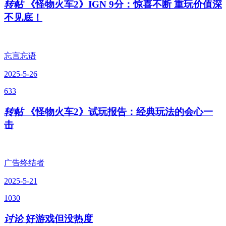
转帖
《怪物火车2》IGN 9分：惊喜不断 重玩价值深
不见底！
忘言忘语
2025-5-26
633
转帖
《怪物火车2》试玩报告：经典玩法的会心一
击
广告终结者
2025-5-21
1030
讨论
好游戏但没热度