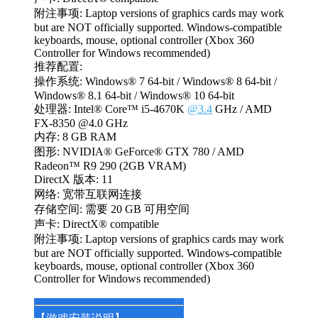
附注事项: Laptop versions of graphics cards may work
but are NOT officially supported. Windows-compatible
keyboards, mouse, optional controller (Xbox 360
Controller for Windows recommended)
推荐配置:
操作系统: Windows® 7 64-bit / Windows® 8 64-bit /
Windows® 8.1 64-bit / Windows® 10 64-bit
处理器: Intel® Core™ i5-4670K
@3.4
GHz / AMD
FX-8350 @4.0 GHz
内存: 8 GB RAM
图形: NVIDIA® GeForce® GTX 780 / AMD
Radeon™ R9 290 (2GB VRAM)
DirectX 版本: 11
网络: 宽带互联网连接
存储空间: 需要 20 GB 可用空间
声卡: DirectX® compatible
附注事项: Laptop versions of graphics cards may work
but are NOT officially supported. Windows-compatible
keyboards, mouse, optional controller (Xbox 360
Controller for Windows recommended)