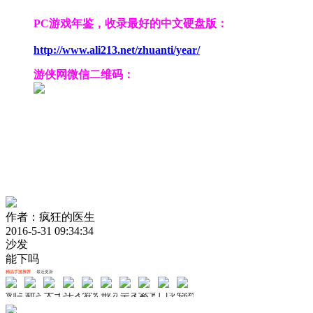
PC游戏年鉴，收录最好的中文硬盘版：
http://www.ali213.net/zhuanti/year/
游侠网微信二维码：
作者：疯狂的医生
2016-5-31 09:34:34
沙发
能下吗
精品手游推荐
最近更新
剑与轮回
新斗罗大陆
天书奇谈
斗罗大陆斗神再临
梦幻无间
戒灵传说
皇者
紫青双剑
口袋山海经
锦绣江湖