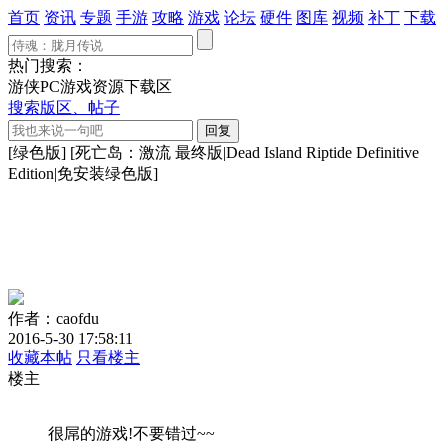
首页
资讯
专题
手游
攻略
游戏
论坛
硬件
图库
视频
补丁
下载
热门搜索：
游侠PC游戏资源下载区
搜索版区、帖子
[绿色版] [死亡岛：激流 最终版|Dead Island Riptide Definitive
Edition|免安装绿色版]
作者：caofdu
2016-5-30 17:58:11
收藏本帖
只看楼主
楼主
很屌的游戏!不要错过~~